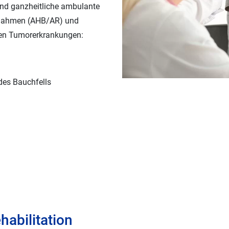
 und ganzheitliche ambulante
ßnahmen (AHB/AR) und
den Tumorerkrankungen:
 des Bauchfells
abilitation