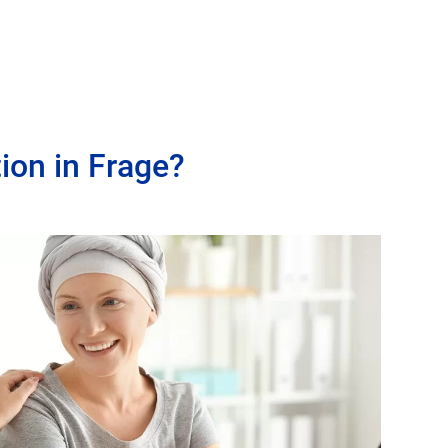
medicos magazin
kurse
Impressionen
g
ion in Frage?