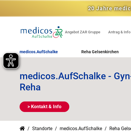
20 Jahre medic
Angebot ZAR Gruppe
Antrag & Info
medicos.AufSchalke
Reha Gelsenkirchen
Orthopädische REHA
medicos.AufSchalke - Gyn
Kardiologische REHA
Reha
Psychosomatische REHA
Uro-onkologische REHA
> Kontakt & Info
Gyn-onkologische REHA
REHA für Sportler / Tänzer
Standorte
medicos.AufSchalke
Reha Gels
Beruflich orientierte REHA