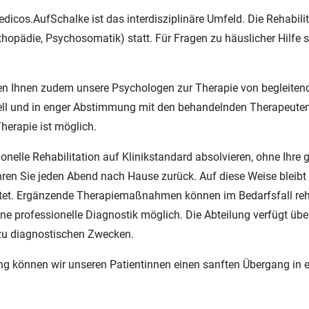
dicos.AufSchalke ist das interdisziplinäre Umfeld. Die Rehabili
thopädie, Psychosomatik) statt. Für Fragen zu häuslicher Hilfe s
n Ihnen zudem unsere Psychologen zur Therapie von begleitend
ell und in enger Abstimmung mit den behandelnden Therapeuten e
herapie ist möglich.
onelle Rehabilitation auf Klinikstandard absolvieren, ohne Ih
ren Sie jeden Abend nach Hause zurück. Auf diese Weise bleibt
istet. Ergänzende Therapiemaßnahmen können im Bedarfsfall rehab
ne professionelle Diagnostik möglich. Die Abteilung verfügt üb
u diagnostischen Zwecken.
ng können wir unseren Patientinnen einen sanften Übergang in