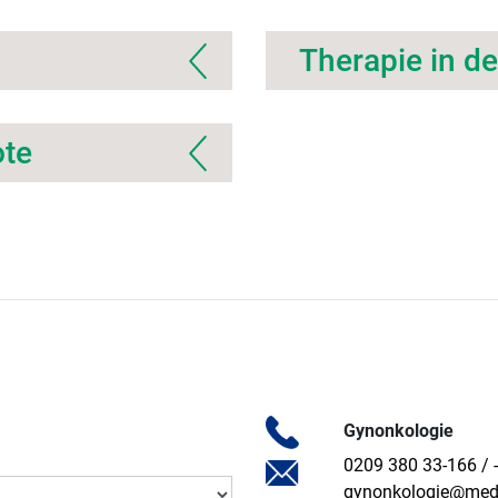
Therapie in d
ote
Gynonkologie
0209 380 33-166 / 
gynonkologie@med