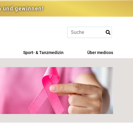
n und gewinnen!
Sport- & Tanzmedizin
Über medicos
Sportmedizin
Team
Kompetenzzentrum TanzMedizin
Karriere im medicos
therapie
Qualitätszertifikate, Partner &
Kooperationen
Lehre, Aus- & Weiterbildung
Patient*innen erzählen
hische
Geschenkgutscheine