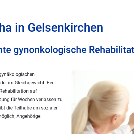
en
Ernährungsvorträge & Koch
Gesundheitschecks
ha in Gelsenkirchen
BGF - Betriebliche
Gesundheitsförderun
e gynonkologische Rehabilitat
 gynäkologischen
der im Gleichgewicht. Bei
ehabilitation auf
bung für Wochen verlassen zu
bt die Teilhabe am sozialen
 möglich, Angehörige