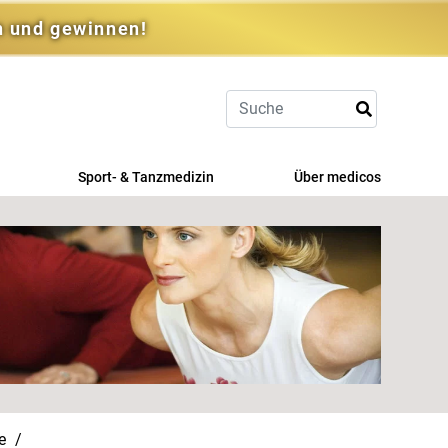
n und gewinnen!
Sport- & Tanzmedizin
Über medicos
Sportmedizin
Team
Kompetenzzentrum TanzMedizin
Karriere im medicos
therapie
Qualitätszertifikate, Partner &
Kooperationen
Lehre, Aus- & Weiterbildung
Patient*innen erzählen
hische
Geschenkgutscheine
se