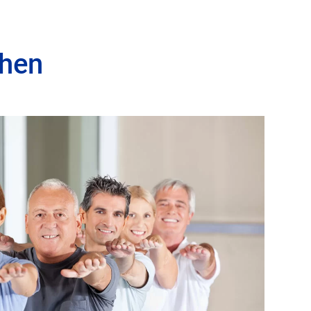
medicos magazin
kurse
Impressionen
chen
g