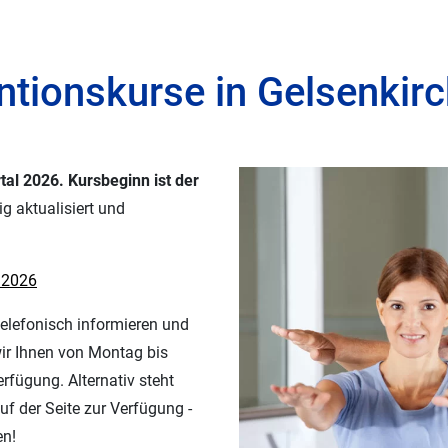
en
Ernährungsvorträge & Koch
Gesundheitschecks
tionskurse in Gelsenkir
BGF - Betriebliche
Gesundheitsförderun
rtal 2026. Kursbeginn ist der
g aktualisiert und
 2026
elefonisch informieren und
ir Ihnen von Montag bis
rfügung. Alternativ steht
uf der Seite zur Verfügung -
en!