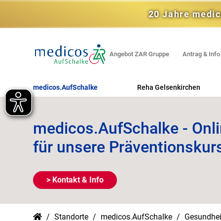
20 Jahre medic
Angebot ZAR Gruppe
Antrag & Info
medicos.AufSchalke
Reha Gelsenkirchen
Orthopädische REHA
medicos.AufSchalke - Onl
Kardiologische REHA
für unsere Präventionskur
Psychosomatische REHA
Uro-onkologische REHA
> Kontakt & Info
Gyn-onkologische REHA
REHA für Sportler / Tänzer
Standorte
medicos.AufSchalke
Gesundhei
Beruflich orientierte REHA