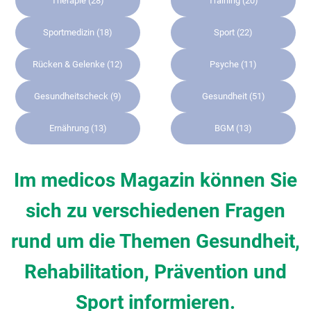
Therapie
(28)
Training
(20)
Sportmedizin
(18)
Sport
(22)
Rücken & Gelenke
(12)
Psyche
(11)
Gesundheitscheck
(9)
Gesundheit
(51)
Ernährung
(13)
BGM
(13)
Im medicos Magazin können Sie
sich zu verschiedenen Fragen
rund um die Themen Gesundheit,
Rehabilitation, Prävention und
Sport informieren.