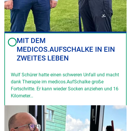
MIT DEM
MEDICOS.AUFSCHALKE IN EIN
ZWEITES LEBEN
Wulf Schürer hatte einen schweren Unfall und macht
dank Therapie im medicos.AufSchalke große
Fortschritte. Er kann wieder Socken anziehen und 16
Kilometer…