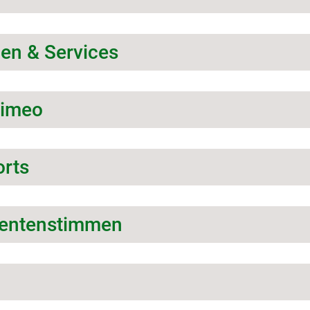
en & Services
Vimeo
rts
ientenstimmen