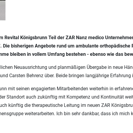
um Revital Königsbrunn Teil der ZAR Nanz medico Unternehme
n". Die bisherigen Angebote rund um ambulante orthopädische
amme bleiben in vollem Umfang bestehen - ebenso wie das be
önlichen Neuausrichtung und planmäßigen Übergabe in neue Hän
und Carsten Behrenz über. Beide bringen langjährige Erfahrung 
unn mit seinen engagierten Mitarbeitenden weiterhin in erfahren
der Standort auch zukünftig mit Kompetenz und Kontinuität weite
 auch künftig die therapeutische Leitung im neuen ZAR Königsb
sgruppe weiterarbeiten. Ich bin sehr dankbar, dass ich mich k