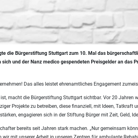
te die Bürgerstiftung Stuttgart zum 10. Mal das bürgerscha
n sich und der Nanz medico gespendeten Preisgelder an das P
nehmen! Das alles leistet ehrenamtliches Engagement zumeist 
 ist, macht die Bürgerstiftung Stuttgart sichtbar. Vor 20 Jahre
r Projekte zu betreiben, diese finanziell, mit Ideen, Tatkraft 
stärken, engagieren sich in der Stiftung Bürger mit Zeit, Geld, Id
lschafter bereits seit Jahren stark machen. „Nur gemeinsam kön
en wir mit unserer Arbeit in unseren Zentren für ambulante Reha