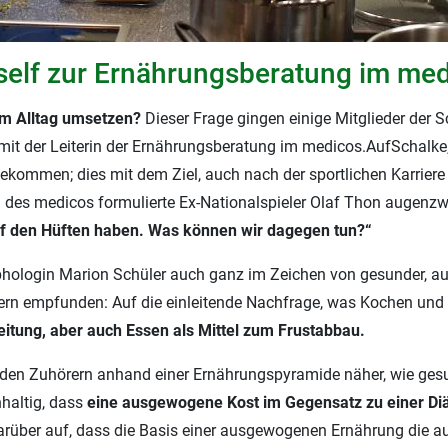
onself zur Ernährungsberatung im me
im Alltag umsetzen?
Dieser Frage gingen einige Mitglieder der Sc
t der Leiterin der Ernährungsberatung im medicos.AufSchalke,
ekommen; dies mit dem Ziel, auch nach der sportlichen Karriere 
 des medicos formulierte Ex-Nationalspieler Olaf Thon augenzw
auf den Hüften haben. Was können wir dagegen tun?“
phologin Marion Schüler auch ganz im Zeichen von gesunder, 
rn empfunden: Auf die einleitende Nachfrage, was Kochen und 
itung, aber auch Essen als Mittel zum Frustabbau.
r den Zuhörern anhand einer Ernährungspyramide näher, wie ge
hhaltig, dass
eine ausgewogene Kost im Gegensatz zu einer Diät 
darüber auf, dass die Basis einer ausgewogenen Ernährung die au