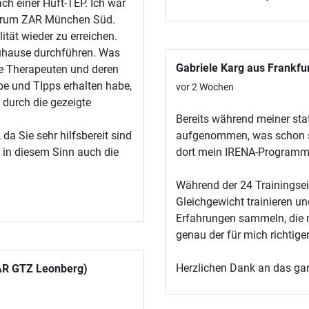
h einer Hüft-TEP. Ich war
ntrum ZAR München Süd.
ität wieder zu erreichen.
zuhause durchführen. Was
Gabriele Karg aus Frankfu
ie Therapeuten und deren
be und TIpps erhalten habe,
vor 2 Wochen
 durch die gezeigte
Bereits während meiner st
a Sie sehr hilfsbereit sind
aufgenommen, was schon so 
 in diesem Sinn auch die
dort mein IRENA-Programm 
Während der 24 Trainingse
Gleichgewicht trainieren u
Erfahrungen sammeln, die 
genau der für mich richtige
Herzlichen Dank an das ga
ZAR GTZ Leonberg)