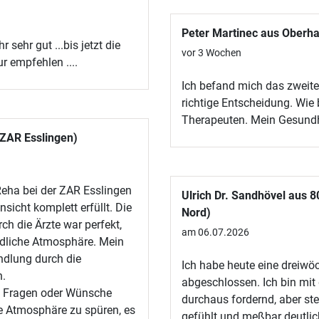
Peter Martinec aus Oberh
sehr gut ...bis jetzt die
vor 3 Wochen
r empfehlen ....
Ich befand mich das zweit
richtige Entscheidung. Wie 
Therapeuten. Mein Gesundh
 ZAR Esslingen)
eha bei der ZAR Esslingen
Ulrich Dr. Sandhövel aus
sicht komplett erfüllt. Die
Nord)
h die Ärzte war perfekt,
am 06.07.2026
undliche Atmosphäre. Mein
ndlung durch die
Ich habe heute eine dreiw
h.
abgeschlossen. Ich bin mit
uf Fragen oder Wünsche
durchaus fordernd, aber st
he Atmosphäre zu spüren, es
gefühlt und meßbar deutlich