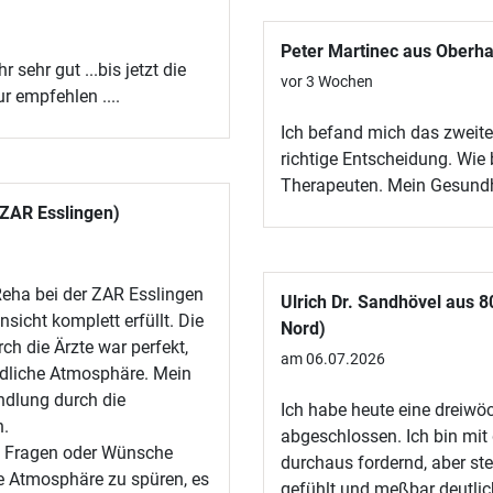
Peter Martinec aus Oberh
sehr gut ...bis jetzt die
vor 3 Wochen
r empfehlen ....
Ich befand mich das zweit
richtige Entscheidung. Wie 
Therapeuten. Mein Gesundh
 ZAR Esslingen)
eha bei der ZAR Esslingen
Ulrich Dr. Sandhövel aus
sicht komplett erfüllt. Die
Nord)
h die Ärzte war perfekt,
am 06.07.2026
undliche Atmosphäre. Mein
ndlung durch die
Ich habe heute eine dreiw
h.
abgeschlossen. Ich bin mit
uf Fragen oder Wünsche
durchaus fordernd, aber st
he Atmosphäre zu spüren, es
gefühlt und meßbar deutlich