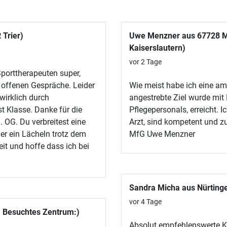
 Trier)
Uwe Menzner aus 67728 M
Kaiserslautern)
vor 2 Tage
Sporttherapeuten super,
 offenen Gespräche. Leider
Wie meist habe ich eine am
wirklich durch
angestrebte Ziel wurde mit
t Klasse. Danke für die
Pflegepersonals, erreicht. 
. OG. Du verbreitest eine
Arzt, sind kompetent und zu
r ein Lächeln trotz dem
MfG Uwe Menzner
eit und hoffe dass ich bei
Sandra Micha aus Nürting
vor 4 Tage
 Besuchtes Zentrum:)
Absolut empfehlenswerte K