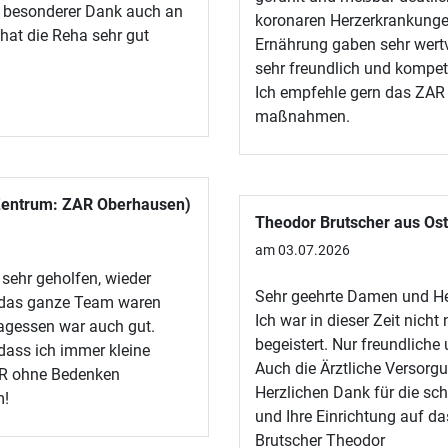
in besonderer Dank auch an
koronaren Herzerkrankunge
 hat die Reha sehr gut
Ernährung gaben sehr wert
sehr freundlich und kompet
Ich empfehle gern das ZAR 
maßnahmen.
 Zentrum: ZAR Oberhausen)
Theodor Brutscher aus Ost
am 03.07.2026
sehr geholfen, wieder
Sehr geehrte Damen und Her
d das ganze Team waren
Ich war in dieser Zeit nich
ttagessen war auch gut.
begeistert. Nur freundlich
dass ich immer kleine
Auch die Ärztliche Versorgu
ZAR ohne Bedenken
Herzlichen Dank für die sc
m!
und Ihre Einrichtung auf d
Brutscher Theodor