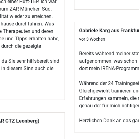
h einer Hüft-TEP. Ich war
ntrum ZAR München Süd.
ität wieder zu erreichen.
zuhause durchführen. Was
Gabriele Karg aus Frankfu
ie Therapeuten und deren
be und TIpps erhalten habe,
vor 3 Wochen
 durch die gezeigte
Bereits während meiner st
a Sie sehr hilfsbereit sind
aufgenommen, was schon so 
 in diesem Sinn auch die
dort mein IRENA-Programm 
Während der 24 Trainingse
Gleichgewicht trainieren u
Erfahrungen sammeln, die 
genau der für mich richtige
Herzlichen Dank an das ga
ZAR GTZ Leonberg)