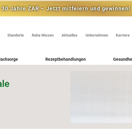
30 Jahre ZAR – Jetzt mitfeiern und gewinnen!
Standorte
Reha Wissen
Aktuelles
Unternehmen
Karriere
achsorge
Rezeptbehandlungen
Gesundhei
Praxis für Physiotherapie
Reh
ale
Praxis für Ergotherapie
RV
Praxis für Logopädie
Selbstza
Ernährungsberatung