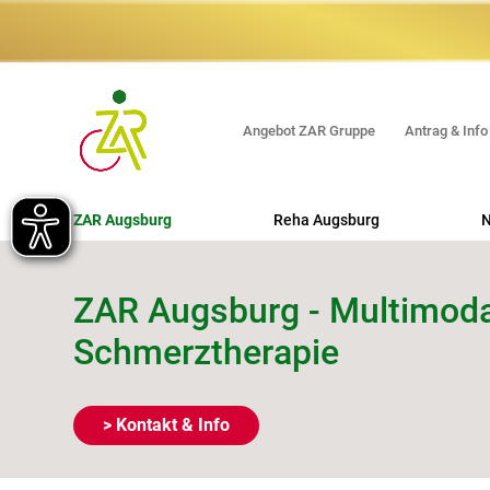
Angebot ZAR Gruppe
Antrag & Info
ZAR Augsburg
Reha Augsburg
N
Orthopädische REHA
ZAR Augsburg - Multimod
Neurologische REHA
Schmerztherapie
Beruflich orientierte REHA
Erweiterte Ambulante Physiotherapie
> Kontakt & Info
Multimodale Schmerztherapie
EFL-Testung