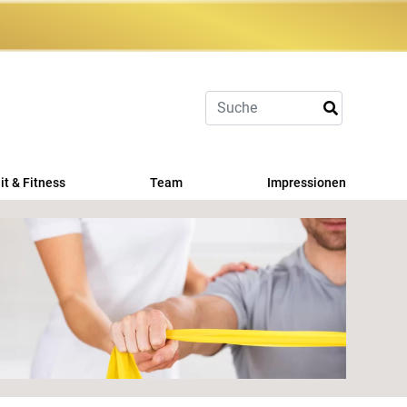
t & Fitness
Team
Impressionen
asport
 Fit
hlerangebot