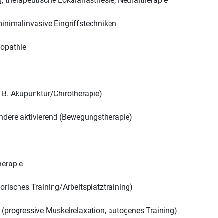
 therapeutische Lokalanästhesie, Neuraltherapie
minimalinvasive Eingriffstechniken
eopathie
. B. Akupunktur/Chirotherapie)
ondere aktivierend (Bewegungstherapie)
herapie
risches Training/Arbeitsplatztraining)
(progressive Muskelrelaxation, autogenes Training)