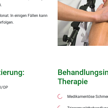
i.
onat. In einigen Fällen kann
rfolgen.
zierung:
Behandlungsin
Therapie
ll/OP
Medikamentöse Schmer