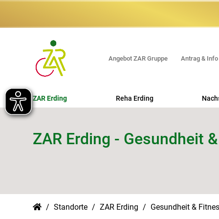
Angebot ZAR Gruppe
Antrag & Info
ZAR Erding
Reha Erding
Nach
Orthopädische REHA
ZAR Erding - Gesundheit &
Long COVID REHA
Erweiterte Ambulante Physiotherapie
(EAP)
Standorte
ZAR Erding
Gesundheit & Fitne