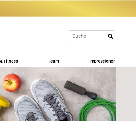
& Fitness
Team
Impressionen
port
it
erangebot
tskurse