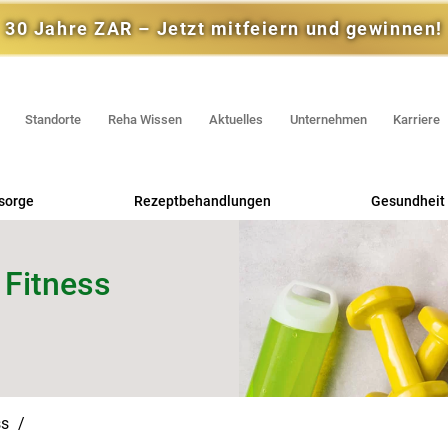
30 Jahre ZAR – Jetzt mitfeiern und gewinnen!
Standorte
Reha Wissen
Aktuelles
Unternehmen
Karriere
sorge
Rezeptbehandlungen
Gesundheit 
Praxis für Physiotherapie
Rehas
 Fitness
Praxis für Ergotherapie
RV F
Physio-Praxis am Mühlgraben
Selbstzahl
Gesundhei
ss