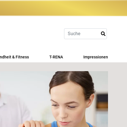
dheit & Fitness
T-RENA
Impressionen
Rehasport
sches Zirkeltraining
RV Fit
tzahlerleistungen
Pilates