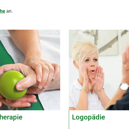
che
an.
herapie
Logopädie