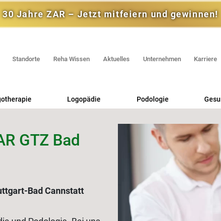
30 Jahre ZAR – Jetzt mitfeiern und gewinnen!
Standorte
Reha Wissen
Aktuelles
Unternehmen
Karriere
gotherapie
Logopädie
Podologie
Gesun
ZAR GTZ Bad
Medizini
Selbs
uttgart-Bad Cannstatt