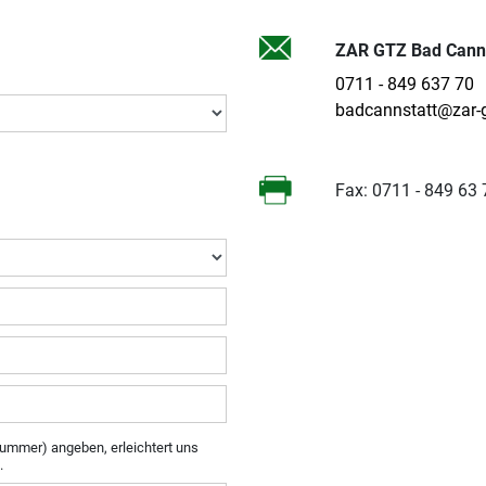
ZAR GTZ Bad Canns
0711 - 849 637 70
badcannstatt@zar-g
Fax: 0711 - 849 63
ummer) angeben, erleichtert uns
.