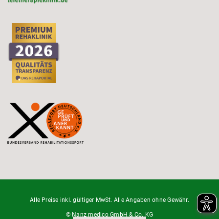
Alle Preise inkl. gültiger MwSt. Alle Angaben ohne Gewähr.
© Nanz medico GmbH & Co. KG