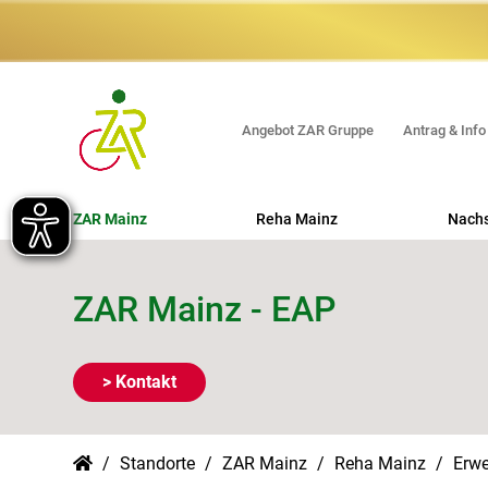
Angebot ZAR Gruppe
Antrag & Info
ZAR Mainz
Reha Mainz
Nach
Orthopädische REHA
ZAR Mainz - EAP
Neurologische REHA
Beruflich orientierte REHA
> Kontakt
Erweiterte Ambulante Physiotherapie
(EAP)
Standorte
ZAR Mainz
Reha Mainz
Erwe