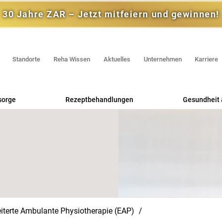
30 Jahre ZAR – Jetzt mitfeiern und gewinnen!
Standorte
Reha Wissen
Aktuelles
Unternehmen
Karriere
sorge
Rezeptbehandlungen
Gesundheit 
Praxis für Logopädie
Rehas
Praxis für Physiotherapie
RV F
Praxis für Ergotherapie
Selbstzahler
Physio-Praxis in Mainz-Kastel
iterte Ambulante Physiotherapie (EAP)