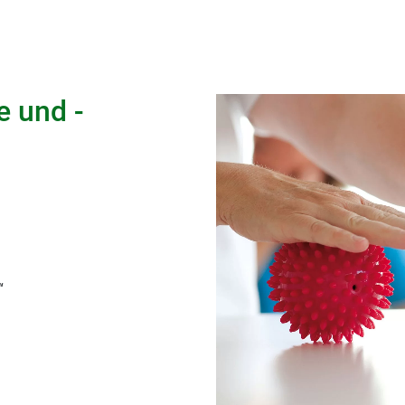
e und -
“