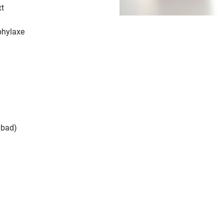
xt
phylaxe
nbad)