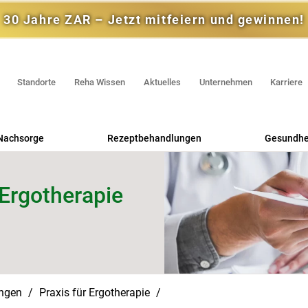
30 Jahre ZAR – Jetzt mitfeiern und gewinnen!
Standorte
Reha Wissen
Aktuelles
Unternehmen
Karriere
Nachsorge
Rezeptbehandlungen
Gesundhei
Praxis für Physiotherapie
Reh
 Ergotherapie
Praxis für Ergotherapie
RV
Praxis für Logopädie
Selbstzahl
ungen
Praxis für Ergotherapie