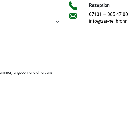
Rezeption
07131 – 385 47 00
info@zar-heilbronn
ummer) angeben, erleichtert uns
.