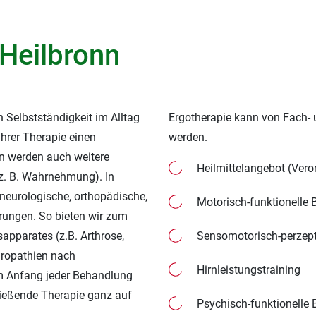
Heilbronn
n Selbstständigkeit im Alltag
Ergotherapie kann von Fach-
ihrer Therapie einen
werden.
n werden auch weitere
Heilmittelangebot (Ver
z. B. Wahrnehmung). In
 neurologische, orthopädische,
Motorisch-funktionelle
rungen. So bieten wir zum
pparates (z.B. Arthrose,
Sensomotorisch-perzep
uropathien nach
Hirnleistungstraining
m Anfang jeder Behandlung
ließende Therapie ganz auf
Psychisch-funktionelle