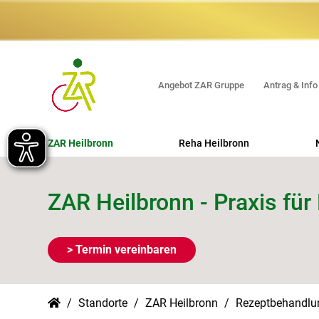
Angebot ZAR Gruppe
Antrag & Info
ZAR Heilbronn
Reha Heilbronn
Orthopädische REHA
ZAR Heilbronn - Praxis für
Neurologische REHA
Long COVID REHA
> Termin vereinbaren
Beruflich orientierte REHA
Erweiterte Ambulante Physiotherapie
(EAP)
Standorte
ZAR Heilbronn
Rezeptbehandl