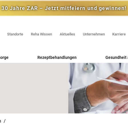
30 Jahre ZAR – Jetzt mitfeiern und gewinnen!
Standorte
Reha Wissen
Aktuelles
Unternehmen
Karriere
orge
Rezeptbehandlungen
Gesundheit 
Praxis für Physiotherapie
Rehasp
Praxis für Ergotherapie
RV F
Praxis für Logopädie
Selbstzahle
Praxis für Neuropsychologie
Ernährungsberatung
n