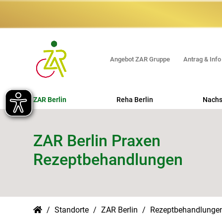
Angebot ZAR Gruppe
Antrag & Info
ZAR Berlin
Reha Berlin
Nachs
Orthopädische REHA
ZAR Berlin Praxen
Neurologische REHA
Rezeptbehandlungen
Psychosomatische REHA
Beruflich orientierte REHA
Erweiterte Ambulante Physiotherapie
Standorte
ZAR Berlin
Rezeptbehandlunge