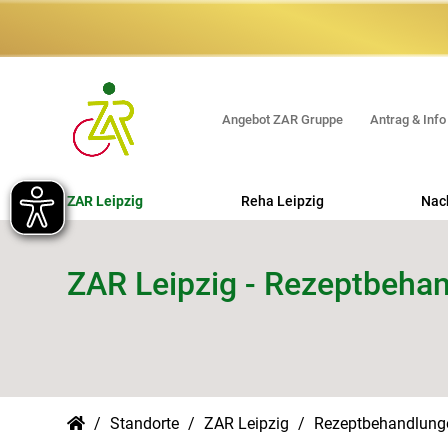
Angebot ZAR Gruppe
Antrag & Info
ZAR Leipzig
Reha Leipzig
Nac
Orthopädische REHA
ZAR Leipzig - Rezeptbeha
Beruflich orientierte REHA (MBOR -
ABMR)
Erweiterte Ambulante Physiotherapie
(EAP)
Hand REHA
Standorte
ZAR Leipzig
Rezeptbehandlun
Interdisziplinäre multimodale