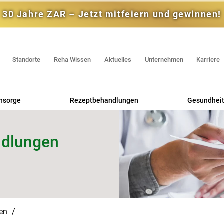
30 Jahre ZAR – Jetzt mitfeiern und gewinnen!
Standorte
Reha Wissen
Aktuelles
Unternehmen
Karriere
hsorge
Rezeptbehandlungen
Gesundheit
Praxis für Physiotherapie
Rehas
ndlungen
Praxis für Ergotherapie
RV 
Handtherapie
Selbstzahl
gen