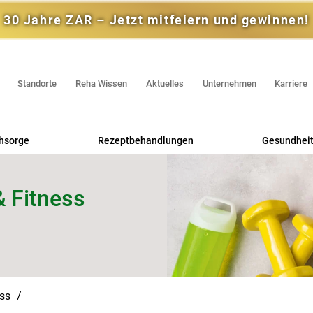
30 Jahre ZAR – Jetzt mitfeiern und gewinnen!
Standorte
Reha Wissen
Aktuelles
Unternehmen
Karriere
hsorge
Rezeptbehandlungen
Gesundheit
Praxis für Physiotherapie
Rehas
& Fitness
Praxis für Ergotherapie
RV 
Handtherapie
Selbstzahl
ess