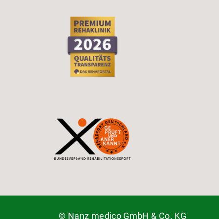
© Nanz medico GmbH & Co. KG