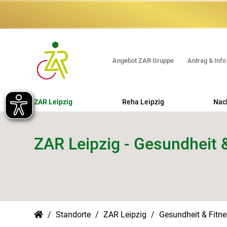
Angebot ZAR Gruppe
Antrag & Info
ZAR Leipzig
Reha Leipzig
Nac
Orthopädische REHA
ZAR Leipzig - Gesundheit 
Beruflich orientierte REHA (MBOR -
ABMR)
Erweiterte Ambulante Physiotherapie
(EAP)
Hand REHA
Standorte
ZAR Leipzig
Gesundheit & Fitn
Interdisziplinäre multimodale